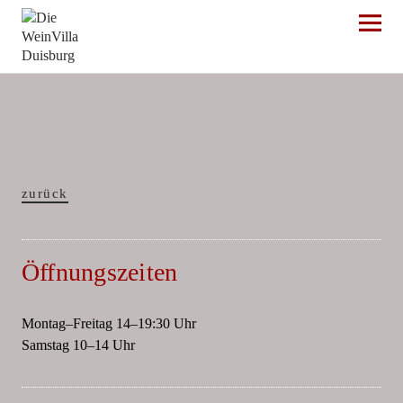
Die WeinVilla Duisburg
zurück
Öffnungszeiten
Montag–Freitag 14–19:30 Uhr
Samstag 10–14 Uhr