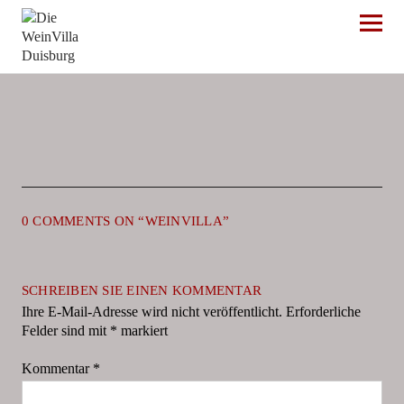
Die WeinVilla Duisburg
0 COMMENTS ON “
WEINVILLA
”
SCHREIBEN SIE EINEN KOMMENTAR
Ihre E-Mail-Adresse wird nicht veröffentlicht.
Erforderliche
Felder sind mit
*
markiert
Kommentar
*